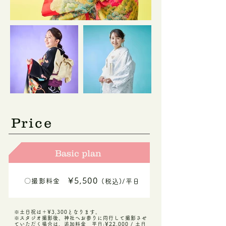
​Price
Basic plan
¥5,500
〇撮影料金
(税込)/平日
※土日祝は＋¥3,300となります。
※スタジオ撮影後、神社へお参りに同行して撮影させ
ていただく場合は、追加料金​ 平日:¥22,000 / 土日