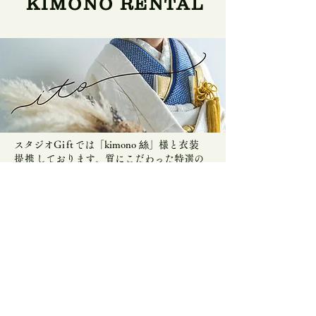
KIMONO RENTAL
スタジオ
Gift
では「kimono 絲」様と
衣装
提携
しております。​質にこだわった特選の
お着物をご用意しております。
和装婚礼撮影のご予約
日程など未確定の場合もお気軽にご記入ください。