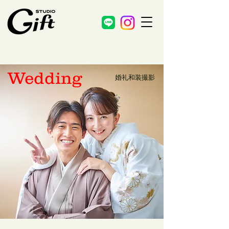
We
dding
​婚礼和装撮影