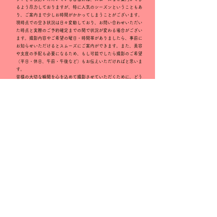
るよう尽力しておりますが、特に人気のシーズンということもあ
り、ご案内まで少しお時間がかかってしまうことがございます。
現時点での空き状況は日々変動しており、お問い合わせいただい
た時点と実際のご予約確定までの間で状況が変わる場合がござい
ます。撮影内容やご希望の曜日・時間帯がありましたら、事前に
お知らせいただけるとスムーズにご案内ができます。また、美容
や支度の手配も必要になるため、もし可能でしたら撮影のご希望
（平日・休日、午前・午後など）もお伝えいただければと思いま
す。
皆様の大切な瞬間を心を込めて撮影させていただくために、どう
ぞご理解とご協力を賜れますと幸いです。
2024.10 スタジオギフト店主 今泉
​プライバシーポリシー
​©PHOTO STUDIO Gift
東京都日野市多摩平2-2-4 3F（ MAP）
マクドナルドの裏手 1Fが表具店のビル3Fです。
営業時間 9：00～18：00 火曜定休
店休日は
NEWS
よりご確認ください。
info@pho
tostudiogift.net