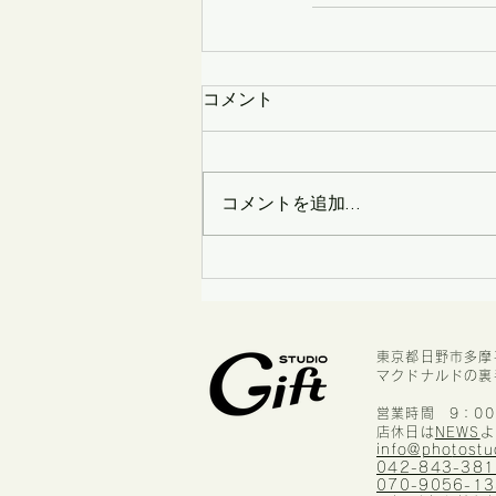
コメント
コメントを追加…
東京都日野市多摩平
マクドナルドの裏
営業時間 9：0
店休日は
NEWS
よ
info@pho
tostu
042-843-381
070-9056-1