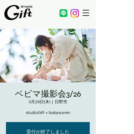
ベビマ撮影会3/26
3月26日(木)
  |  
日野市
studioGift × babysuiren
受付が終了しました