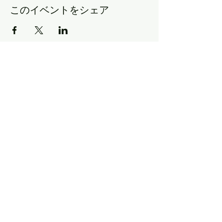
このイベントをシェア
​プライバシーポリシー
​©PHOTO STUDIO Gift
東京都日野市多摩平2-2-4 3F（ MAP）
マクドナルドの裏手 1Fが表具店のビル3Fです。
営業時間 9：00～18：00 火曜定休
店休日は
NEWS
よりご確認ください。
info@pho
tostudiogift.net
042-843-3815
070-9056-1337
※撮影中や外部撮影対応などで出れない場合も
ございますが折り返しさせていただきます。
LINEでのお問い合わせもあわせてご利用ください。