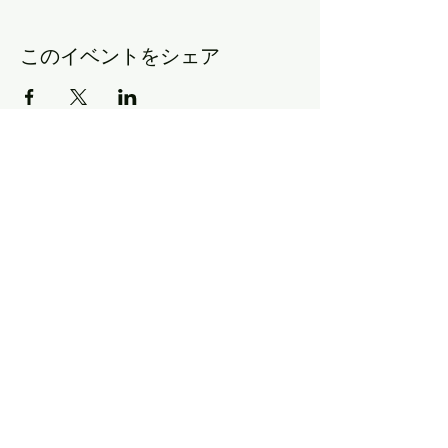
このイベントをシェア
​プライバシーポリシー
​©PHOTO STUDIO Gift
東京都日野市多摩平2-2-4 3F（ MAP）
マクドナルドの裏手 1Fが表具店のビル3Fです。
営業時間 9：00～18：00 火曜定休
店休日は
NEWS
よりご確認ください。
info@pho
tostudiogift.net
042-843-3815
070-9056-1337
※撮影中や外部撮影対応などで出れない場合も
ございますが折り返しさせていただきます。