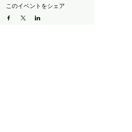
このイベントをシェア
​プライバシーポリシー
​©PHOTO STUDIO Gift
東京都日野市多摩平2-2-4 3F（ MAP）
マクドナルドの裏手 1Fが表具店のビル3Fです。
営業時間 9：00～18：00 火曜定休
店休日は
NEWS
よりご確認ください。
info@pho
tostudiogift.net
042-843-3815
070-9056-1337
※撮影中や外部撮影対応などで出れない場合も
ございますが折り返しさせていただきます。
LINEでのお問い合わせもあわせてご利用ください。