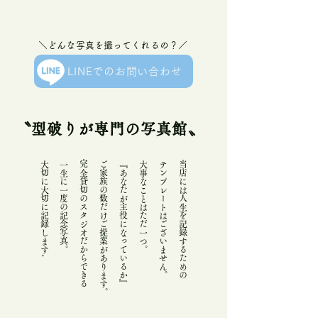
＼どんな写真を撮ってくれるの？／
LINEでのお問い合わせ
〝
型破りが
専門の
写真館〟
大切に大切に記録します
一生に一度の記念写真。
完全貸切のスタジオだからできる
ご家族の数だけご提案があります。
『あなたが主役になっているか』
大事なことはただ一つ。
テンプレートはございません。
当店には人生を記録するための
。