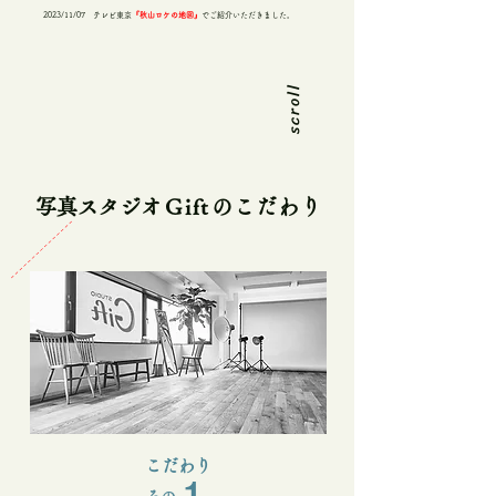
2023/11/07 テレビ東京
『秋山ロケの地図』
でご紹介いただきました。
scroll
写真スタジ
オG
if
t
のこだわり
​こだわり
1