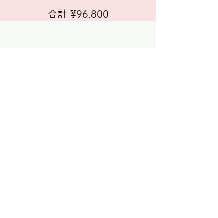
合計 ¥96,800
ご家族構成や撮りたい写真に合わせて
ぴったりのご提案をいたします😊
LINEでのお問い合わせ
『こんな写真館があったんだ』
お客様が撮影後に決まって口にする言葉です。
一番大切なのはあなたの『今』を残すこと。
『こうあるべき』はありません。
写真館という場所がそもそも苦手だったり